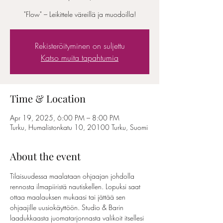
"Flow" – Leikittele väreillä ja muodoilla!
Rekisteröityminen on suljettu
Katso muita tapahtumia
Time & Location
Apr 19, 2025, 6:00 PM – 8:00 PM
Turku, Humalistonkatu 10, 20100 Turku, Suomi
About the event
Tilaisuudessa maalataan ohjaajan johdolla 
rennosta ilmapiiristä nautiskellen. Lopuksi saat 
ottaa maalauksen mukaasi tai jättää sen 
ohjaajille uusiokäyttöön. Studio & Barin 
laadukkaasta juomatarjonnasta valikoit itsellesi 