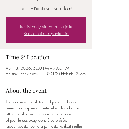
"Värit" – Päästä värit valloilleen!
Rekisteröityminen on suljettu
Katso muita tapahtumia
Time & Location
Apr 18, 2026, 5:00 PM – 7:00 PM
Helsinki, Eerikinkatu 11, 00100 Helsinki, Suomi
About the event
Tilaisuudessa maalataan ohjaajan johdolla 
rennosta ilmapiiristä nautiskellen. Lopuksi saat 
ottaa maalauksen mukaasi tai jättää sen 
ohjaajille uusiokäyttöön. Studio & Barin 
laadukkaasta juomatarjonnasta valikoit itsellesi 