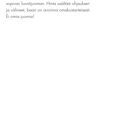
sopivan luontijuoman. Hinta sisältää ohjauksen 
ja välineet, baari on avoinna omakustanteisesti. 
Ei omia juomia!
Share this event
helsinki@paintparty.fi
©2022 by Good Vibes Finland Oy