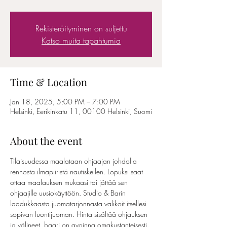
Rekisteröityminen on suljettu
Katso muita tapahtumia
Time & Location
Jan 18, 2025, 5:00 PM – 7:00 PM
Helsinki, Eerikinkatu 11, 00100 Helsinki, Suomi
About the event
Tilaisuudessa maalataan ohjaajan johdolla 
rennosta ilmapiiristä nautiskellen. Lopuksi saat 
ottaa maalauksen mukaasi tai jättää sen 
ohjaajille uusiokäyttöön. Studio & Barin 
laadukkaasta juomatarjonnasta valikoit itsellesi 
sopivan luontijuoman. Hinta sisältää ohjauksen 
ja välineet, baari on avoinna omakustanteisesti. 