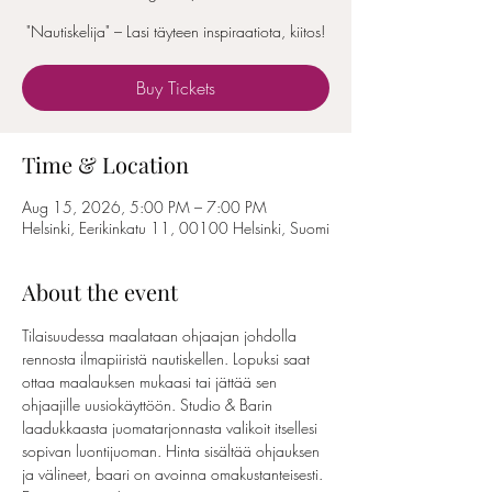
"Nautiskelija" – Lasi täyteen inspiraatiota, kiitos!
Buy Tickets
Time & Location
Aug 15, 2026, 5:00 PM – 7:00 PM
Helsinki, Eerikinkatu 11, 00100 Helsinki, Suomi
About the event
Tilaisuudessa maalataan ohjaajan johdolla 
rennosta ilmapiiristä nautiskellen. Lopuksi saat 
ottaa maalauksen mukaasi tai jättää sen 
ohjaajille uusiokäyttöön. Studio & Barin 
laadukkaasta juomatarjonnasta valikoit itsellesi 
sopivan luontijuoman. Hinta sisältää ohjauksen 
ja välineet, baari on avoinna omakustanteisesti. 