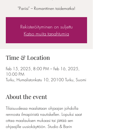
"Pariisi" – Romanttinen taidematka!
Rekisteröityminen on suljettu
Katso muita tapahtumia
Time & Location
Feb 15, 2025, 8:00 PM – Feb 16, 2025,
10:00 PM
Turku, Humalistonkatu 10, 20100 Turku, Suomi
About the event
Tilaisuudessa maalataan ohjaajan johdolla 
rennosta ilmapiiristä nautiskellen. Lopuksi saat 
ottaa maalauksen mukaasi tai jättää sen 
ohjaajille uusiokäyttöön. Studio & Barin 