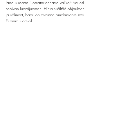
laadukkaasta juomatarjonnasta valikoit itsellesi 
sopivan luontijuoman. Hinta sisältää ohjauksen 
ja välineet, baari on avoinna omakustanteisesti. 
Ei omia juomia!
Share this event
helsinki@paintparty.fi
©2022 by Good Vibes Finland Oy