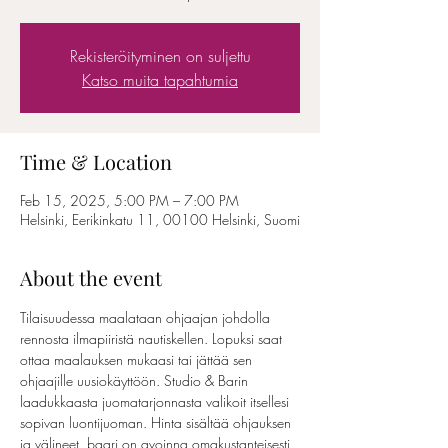
Rekisteröityminen on suljettu
Katso muita tapahtumia
Time & Location
Feb 15, 2025, 5:00 PM – 7:00 PM
Helsinki, Eerikinkatu 11, 00100 Helsinki, Suomi
About the event
Tilaisuudessa maalataan ohjaajan johdolla 
rennosta ilmapiiristä nautiskellen. Lopuksi saat 
ottaa maalauksen mukaasi tai jättää sen 
ohjaajille uusiokäyttöön. Studio & Barin 
laadukkaasta juomatarjonnasta valikoit itsellesi 
sopivan luontijuoman. Hinta sisältää ohjauksen 
ja välineet, baari on avoinna omakustanteisesti. 