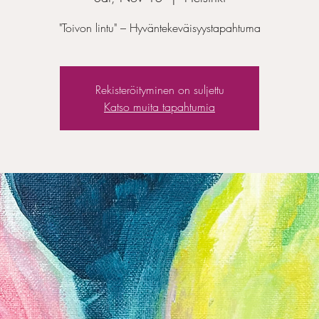
"Toivon lintu" – Hyväntekeväisyystapahtuma
Rekisteröityminen on suljettu
Katso muita tapahtumia