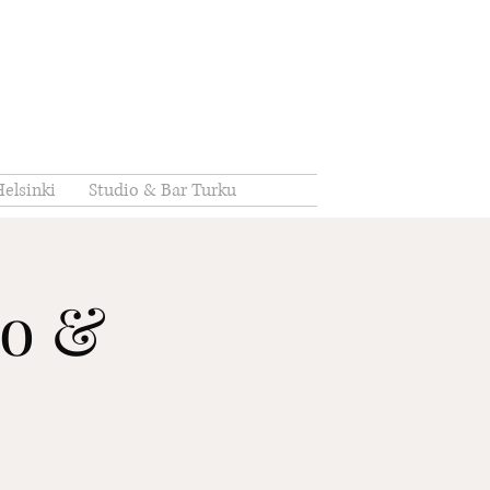
elsinki
Studio & Bar Turku
io &