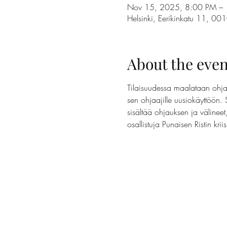
Nov 15, 2025, 8:00 PM –
Helsinki, Eerikinkatu 11, 00
About the even
Tilaisuudessa maalataan ohjaa
sen ohjaajille uusiokäyttöön. 
sisältää ohjauksen ja välinee
osallistuja Punaisen Ristin krii