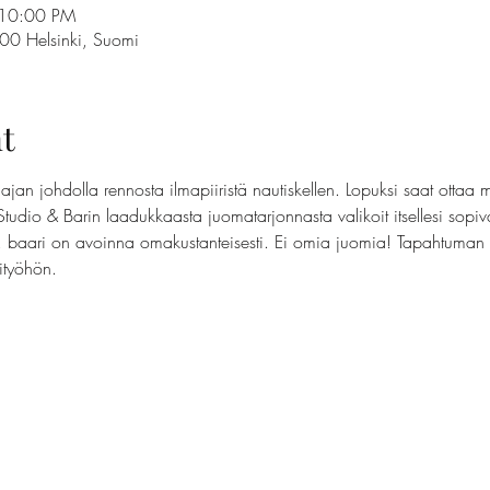
 10:00 PM
100 Helsinki, Suomi
t
jan johdolla rennosta ilmapiiristä nautiskellen. Lopuksi saat ottaa 
Studio & Barin laadukkaasta juomatarjonnasta valikoit itsellesi sopi
t, baari on avoinna omakustanteisesti. Ei omia juomia! Tapahtuman t
sityöhön.