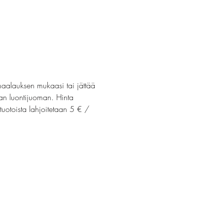
maalauksen mukaasi tai jättää 
van luontijuoman. Hinta 
uotoista lahjoitetaan 5 € / 