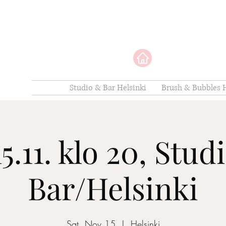
Studio & Bar Helsinki
Brush & Bubbles H
15.11. klo 20, Stud
Bar/Helsinki
Sat, Nov 15
  |  
Helsinki