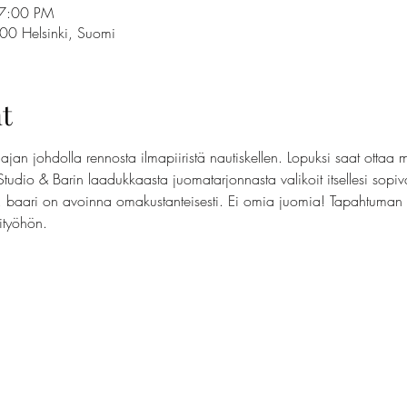
 7:00 PM
100 Helsinki, Suomi
t
jan johdolla rennosta ilmapiiristä nautiskellen. Lopuksi saat ottaa 
Studio & Barin laadukkaasta juomatarjonnasta valikoit itsellesi sopi
t, baari on avoinna omakustanteisesti. Ei omia juomia! Tapahtuman t
sityöhön.