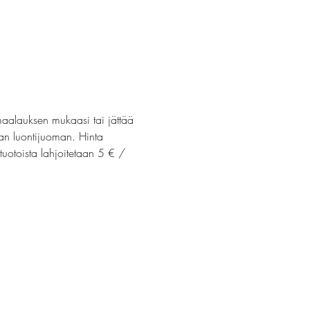
maalauksen mukaasi tai jättää 
van luontijuoman. Hinta 
uotoista lahjoitetaan 5 € / 