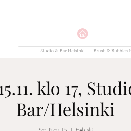
Studio & Bar Helsinki
Brush & Bubbles H
15.11. klo 17, Stud
Bar/Helsinki
Sat, Nov 15
  |  
Helsinki