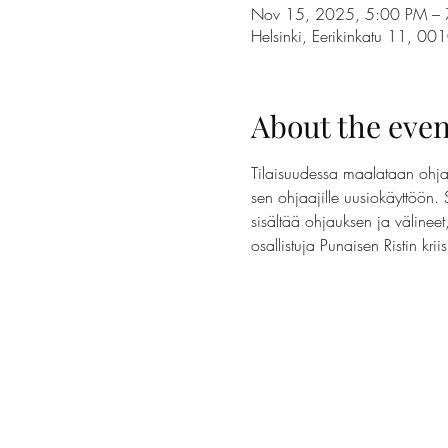
Nov 15, 2025, 5:00 PM –
Helsinki, Eerikinkatu 11, 00
About the even
Tilaisuudessa maalataan ohjaa
sen ohjaajille uusiokäyttöön. 
sisältää ohjauksen ja välinee
osallistuja Punaisen Ristin krii