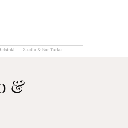
elsinki
Studio & Bar Turku
io &