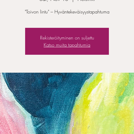
"Toivon lintu" – Hyväntekeväisyystapahtuma
Rekisteröityminen on suljettu
Katso muita tapahtumia