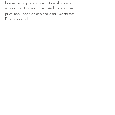
laadukkaasta juomatarjonnasta valikoit itsellesi 
sopivan luontijuoman. Hinta sisältää ohjauksen 
ja välineet, baari on avoinna omakustanteisesti. 
Ei omia juomia!
Share this event
helsinki@paintparty.fi
©2022 by Good Vibes Finland Oy