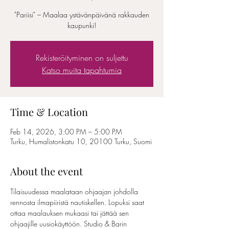
"Pariisi" – Maalaa ystävänpäivänä rakkauden
kaupunki!
Rekisteröityminen on suljettu
Katso muita tapahtumia
Time & Location
Feb 14, 2026, 3:00 PM – 5:00 PM
Turku, Humalistonkatu 10, 20100 Turku, Suomi
About the event
Tilaisuudessa maalataan ohjaajan johdolla 
rennosta ilmapiiristä nautiskellen. Lopuksi saat 
ottaa maalauksen mukaasi tai jättää sen 
ohjaajille uusiokäyttöön. Studio & Barin 