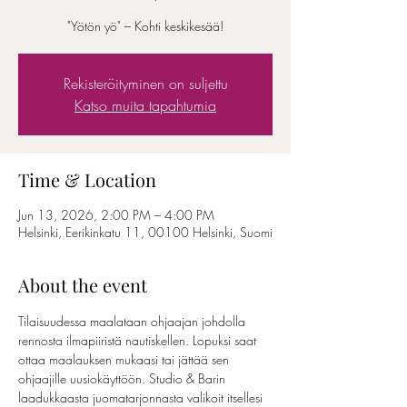
"Yötön yö" – Kohti keskikesää!
Rekisteröityminen on suljettu
Katso muita tapahtumia
Time & Location
Jun 13, 2026, 2:00 PM – 4:00 PM
Helsinki, Eerikinkatu 11, 00100 Helsinki, Suomi
About the event
Tilaisuudessa maalataan ohjaajan johdolla 
rennosta ilmapiiristä nautiskellen. Lopuksi saat 
ottaa maalauksen mukaasi tai jättää sen 
ohjaajille uusiokäyttöön. Studio & Barin 
laadukkaasta juomatarjonnasta valikoit itsellesi 