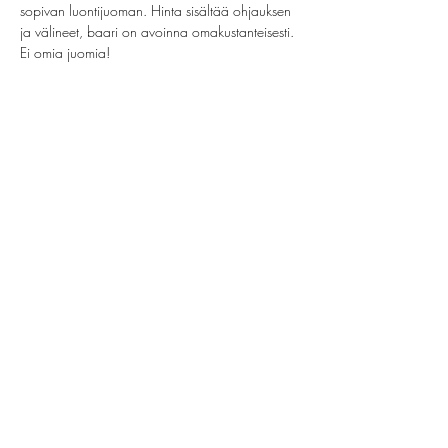
sopivan luontijuoman. Hinta sisältää ohjauksen 
ja välineet, baari on avoinna omakustanteisesti. 
Ei omia juomia!
Share this event
helsinki@paintparty.fi
©2022 by Good Vibes Finland Oy