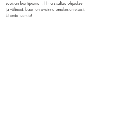
sopivan luontijuoman. Hinta sisältää ohjauksen 
ja välineet, baari on avoinna omakustanteisesti. 
Ei omia juomia!
Share this event
helsinki@paintparty.fi
©2022 by Good Vibes Finland Oy