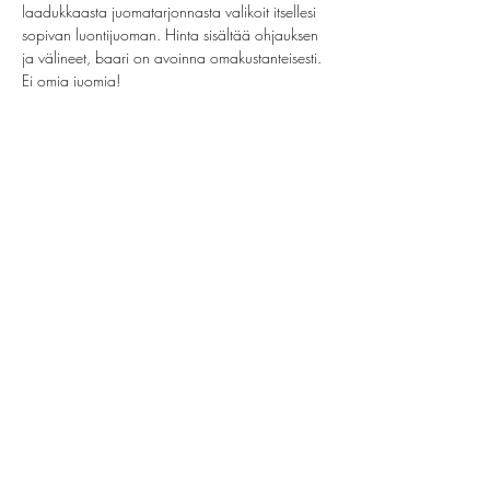
laadukkaasta juomatarjonnasta valikoit itsellesi 
sopivan luontijuoman. Hinta sisältää ohjauksen 
ja välineet, baari on avoinna omakustanteisesti. 
Ei omia juomia!
Share this event
helsinki@paintparty.fi
©2022 by Good Vibes Finland Oy