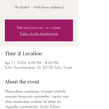
"Avokadot" – Herkullinen taideteos!
Rekisteröityminen on suljettu
Katso muita tapahtumia
Time & Location
Apr 11, 2026, 6:00 PM – 8:00 PM
Turku, Humalistonkatu 10, 20100 Turku, Suomi
About the event
Tilaisuudessa maalataan ohjaajan johdolla 
rennosta ilmapiiristä nautiskellen. Lopuksi saat 
ottaa maalauksen mukaasi tai jättää sen 
ohjaajille uusiokäyttöön. Studio & Barin 