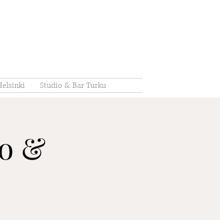
elsinki
Studio & Bar Turku
io &