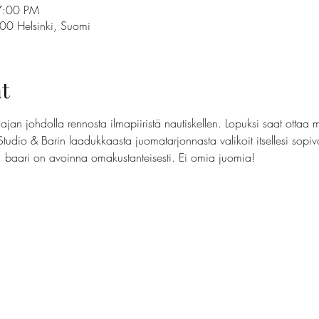
7:00 PM
100 Helsinki, Suomi
t
jan johdolla rennosta ilmapiiristä nautiskellen. Lopuksi saat ottaa 
Studio & Barin laadukkaasta juomatarjonnasta valikoit itsellesi sopi
t, baari on avoinna omakustanteisesti. Ei omia juomia!