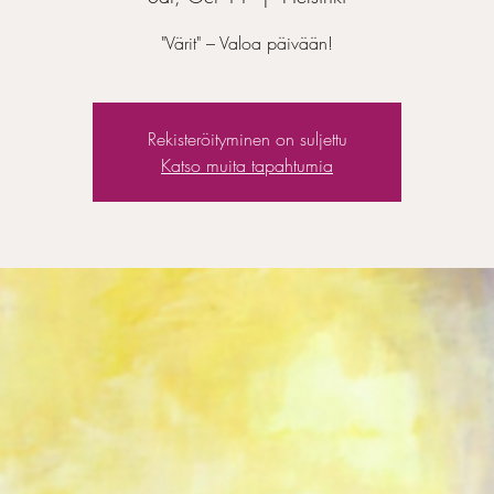
"Värit" – Valoa päivään!
Rekisteröityminen on suljettu
Katso muita tapahtumia