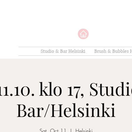
Studio & Bar Helsinki
Brush & Bubbles H
11.10. klo 17, Stud
Bar/Helsinki
Sat, Oct 11
  |  
Helsinki