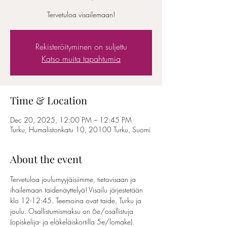
Tervetuloa visailemaan!
Rekisteröityminen on suljettu
Katso muita tapahtumia
Time & Location
Dec 20, 2025, 12:00 PM – 12:45 PM
Turku, Humalistonkatu 10, 20100 Turku, Suomi
About the event
Tervetuloa joulumyyjäisiimme, tietovisaan ja 
ihailemaan taidenäyttelyä! Visailu järjestetään 
klo 12-12:45. Teemoina ovat taide, Turku ja 
joulu. Osallistumismaksu on 6e/osallistuja 
(opiskelija- ja eläkeläiskortilla 5e/lomake). 