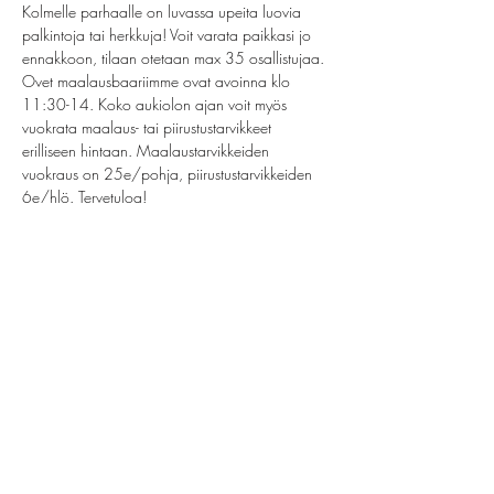
Kolmelle parhaalle on luvassa upeita luovia 
palkintoja tai herkkuja! Voit varata paikkasi jo 
ennakkoon, tilaan otetaan max 35 osallistujaa. 
Ovet maalausbaariimme ovat avoinna klo 
11:30-14. Koko aukiolon ajan voit myös 
vuokrata maalaus- tai piirustustarvikkeet 
erilliseen hintaan. Maalaustarvikkeiden 
vuokraus on 25e/pohja, piirustustarvikkeiden 
6e/hlö. Tervetuloa!
 Baari on avoinna omakustanteisesti. Ei omia 
juomia!
Share this event