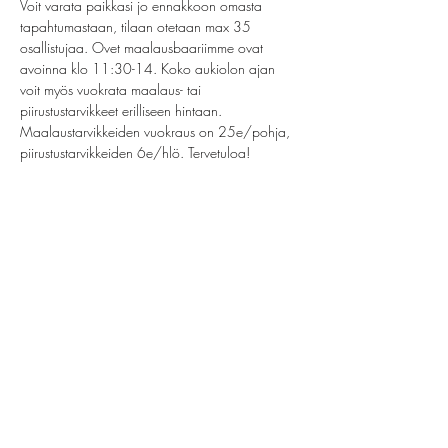
Voit varata paikkasi jo ennakkoon omasta 
tapahtumastaan, tilaan otetaan max 35 
osallistujaa. Ovet maalausbaariimme ovat 
avoinna klo 11:30-14. Koko aukiolon ajan 
voit myös vuokrata maalaus- tai 
piirustustarvikkeet erilliseen hintaan. 
Maalaustarvikkeiden vuokraus on 25e/pohja, 
piirustustarvikkeiden 6e/hlö. Tervetuloa! 
Baari on avoinna omakustanteisesti. Ei omia 
juomia!
Share this event