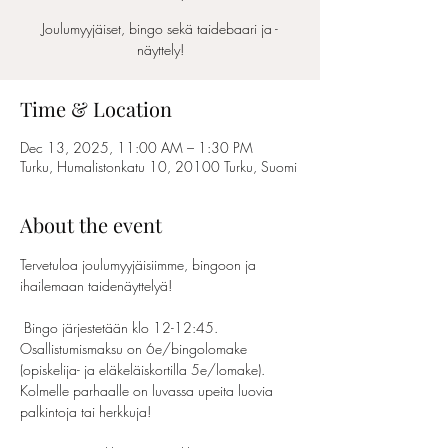
Joulumyyjäiset, bingo sekä taidebaari ja -
näyttely!
Time & Location
Dec 13, 2025, 11:00 AM – 1:30 PM
Turku, Humalistonkatu 10, 20100 Turku, Suomi
About the event
Tervetuloa joulumyyjäisiimme, bingoon ja 
ihailemaan taidenäyttelyä!
 Bingo järjestetään klo 12-12:45. 
Osallistumismaksu on 6e/bingolomake 
(opiskelija- ja eläkeläiskortilla 5e/lomake). 
Kolmelle parhaalle on luvassa upeita luovia 
palkintoja tai herkkuja! 