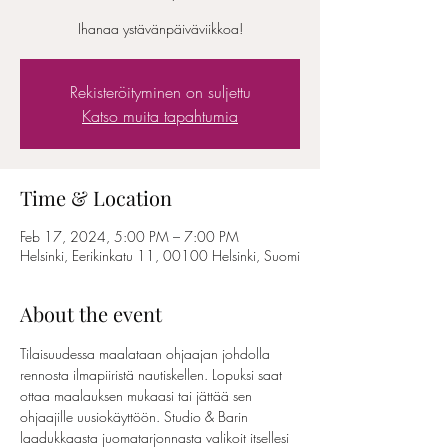
Ihanaa ystävänpäiväviikkoa!
Rekisteröityminen on suljettu
Katso muita tapahtumia
Time & Location
Feb 17, 2024, 5:00 PM – 7:00 PM
Helsinki, Eerikinkatu 11, 00100 Helsinki, Suomi
About the event
Tilaisuudessa maalataan ohjaajan johdolla 
rennosta ilmapiiristä nautiskellen. Lopuksi saat 
ottaa maalauksen mukaasi tai jättää sen 
ohjaajille uusiokäyttöön. Studio & Barin 
laadukkaasta juomatarjonnasta valikoit itsellesi 