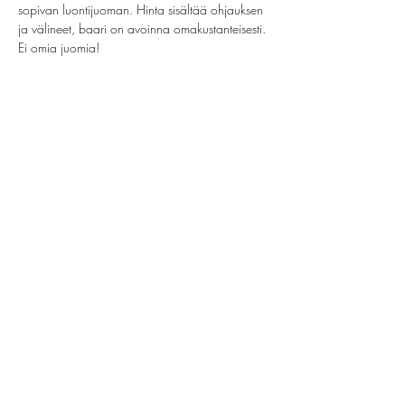
sopivan luontijuoman. Hinta sisältää ohjauksen 
ja välineet, baari on avoinna omakustanteisesti. 
Ei omia juomia!
Share this event
helsinki@paintparty.fi
©2022 by Good Vibes Finland Oy