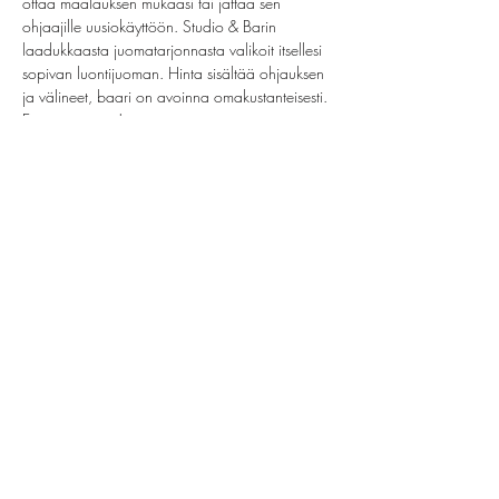
ottaa maalauksen mukaasi tai jättää sen 
ohjaajille uusiokäyttöön. Studio & Barin 
laadukkaasta juomatarjonnasta valikoit itsellesi 
sopivan luontijuoman. Hinta sisältää ohjauksen 
ja välineet, baari on avoinna omakustanteisesti. 
Ei omia juomia!
Share this event
helsinki@paintparty.fi