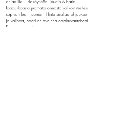
ohjaajille uusiokäyttöön. Studio & Barin 
laadukkaasta juomatarjonnasta valikoit itsellesi 
sopivan luontijuoman. Hinta sisältää ohjauksen 
ja välineet, baari on avoinna omakustanteisesti. 
Ei omia juomia!
Share this event
helsinki@paintparty.fi
©2022 by Good Vibes Finland Oy