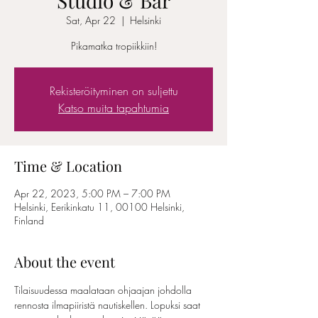
Studio & Bar
Sat, Apr 22
  |  
Helsinki
Pikamatka tropiikkiin!
Rekisteröityminen on suljettu
Katso muita tapahtumia
Time & Location
Apr 22, 2023, 5:00 PM – 7:00 PM
Helsinki, Eerikinkatu 11, 00100 Helsinki,
Finland
About the event
Tilaisuudessa maalataan ohjaajan johdolla 
rennosta ilmapiiristä nautiskellen. Lopuksi saat 