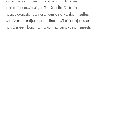
ottaa maalauksen mukaasi tai jättää sen 
ohjaajille uusiokäyttöön. Studio & Barin 
laadukkaasta juomatarjonnasta valikoit itsellesi 
sopivan luontijuoman. Hinta sisältää ohjauksen 
ja välineet, baari on avoinna omakustanteisesti. 
Ei omia juomia!
Share this event
helsinki@paintparty.fi