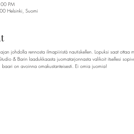
7:00 PM
100 Helsinki, Suomi
t
jan johdolla rennosta ilmapiiristä nautiskellen. Lopuksi saat ottaa 
Studio & Barin laadukkaasta juomatarjonnasta valikoit itsellesi sopi
t, baari on avoinna omakustanteisesti. Ei omia juomia!