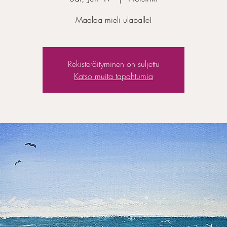
Maalaa mieli ulapalle!
Rekisteröityminen on suljettu
Katso muita tapahtumia