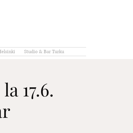
elsinki
Studio & Bar Turku
a 17.6.
ar