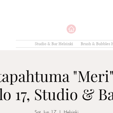
Studio & Bar Helsinki
Brush & Bubbles H
tapahtuma "Meri" l
lo 17, Studio & B
Sat, Jun 17
  |  
Helsinki