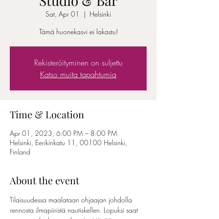
Studio & Bar
Sat, Apr 01
  |  
Helsinki
Tämä huonekasvi ei lakastu!
Rekisteröityminen on suljettu
Katso muita tapahtumia
Time & Location
Apr 01, 2023, 6:00 PM – 8:00 PM
Helsinki, Eerikinkatu 11, 00100 Helsinki,
Finland
About the event
Tilaisuudessa maalataan ohjaajan johdolla 
rennosta ilmapiiristä nautiskellen. Lopuksi saat 