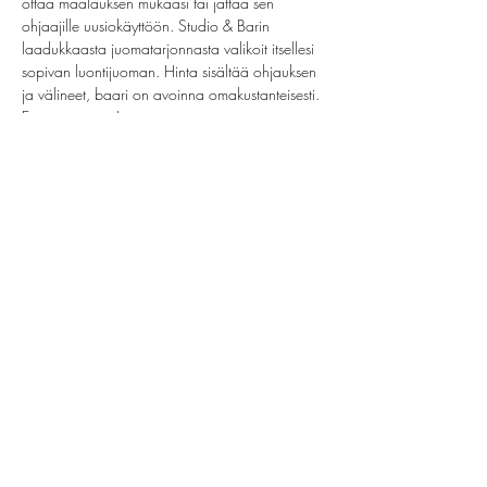
ottaa maalauksen mukaasi tai jättää sen 
ohjaajille uusiokäyttöön. Studio & Barin 
laadukkaasta juomatarjonnasta valikoit itsellesi 
sopivan luontijuoman. Hinta sisältää ohjauksen 
ja välineet, baari on avoinna omakustanteisesti. 
Ei omia juomia!
Share this event
helsinki@paintparty.fi