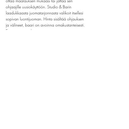
ottaa maalauksen mukaasi tai jättää sen 
ohjaajille uusiokäyttöön. Studio & Barin 
laadukkaasta juomatarjonnasta valikoit itsellesi 
sopivan luontijuoman. Hinta sisältää ohjauksen 
ja välineet, baari on avoinna omakustanteisesti. 
Ei omia juomia!
Share this event
helsinki@paintparty.fi