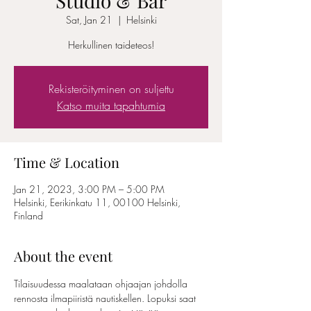
Studio & Bar
Sat, Jan 21
  |  
Helsinki
Herkullinen taideteos!
Rekisteröityminen on suljettu
Katso muita tapahtumia
Time & Location
Jan 21, 2023, 3:00 PM – 5:00 PM
Helsinki, Eerikinkatu 11, 00100 Helsinki,
Finland
About the event
Tilaisuudessa maalataan ohjaajan johdolla 
rennosta ilmapiiristä nautiskellen. Lopuksi saat 