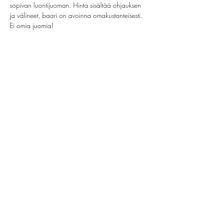
sopivan luontijuoman. Hinta sisältää ohjauksen 
ja välineet, baari on avoinna omakustanteisesti. 
Ei omia juomia!
Share this event
helsinki@paintparty.fi
©2022 by Good Vibes Finland Oy