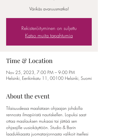
Värikäs avaruusmatka!
Rekisteröityminen on suljettu
Katso muita tapahtumia
Time & Location
Nov 25, 2023, 7:00 PM – 9:00 PM
Helsinki, Eerikinkatu 11, 00100 Helsinki, Suomi
About the event
Tilaisuudessa maalataan ohjaajan johdolla 
rennosta ilmapiiristä nautiskellen. Lopuksi saat 
ottaa maalauksen mukaasi tai jättää sen 
ohjaajille uusiokäyttöön. Studio & Barin 
laadukkaasta juomatarjonnasta valikoit itsellesi 