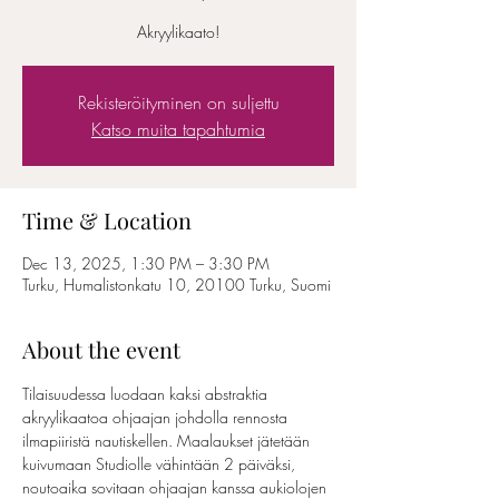
Akryylikaato!
Rekisteröityminen on suljettu
Katso muita tapahtumia
Time & Location
Dec 13, 2025, 1:30 PM – 3:30 PM
Turku, Humalistonkatu 10, 20100 Turku, Suomi
About the event
Tilaisuudessa luodaan kaksi abstraktia 
akryylikaatoa ohjaajan johdolla rennosta 
ilmapiiristä nautiskellen. Maalaukset jätetään 
kuivumaan Studiolle vähintään 2 päiväksi, 
noutoaika sovitaan ohjaajan kanssa aukiolojen 