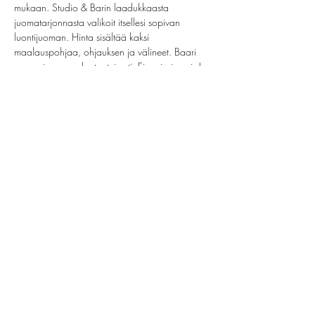
mukaan. Studio & Barin laadukkaasta 
juomatarjonnasta valikoit itsellesi sopivan 
luontijuoman. Hinta sisältää kaksi 
maalauspohjaa, ohjauksen ja välineet. Baari 
on avoinna omakustanteisesti. Ei omia juomia!
Share this event
helsinki@paintparty.fi