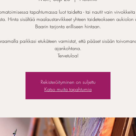
omatoimisessa tapahtumassa luot taidetta - tai nautit vain virvokkeita 
ta. Hinta sisältää maalaustarvikkeet yhteen taideteokseen aukiolon 
Baarin tarjonta erilliseen hintaan.
raamalla paikkasi etukäteen varmistat, että pääset sisään toivoman
ajankohtana.
Tervetuloa!
Rekisteröityminen on suljettu
Katso muita tapahtumia