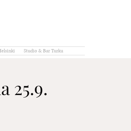
elsinki
Studio & Bar Turku
a 25.9.