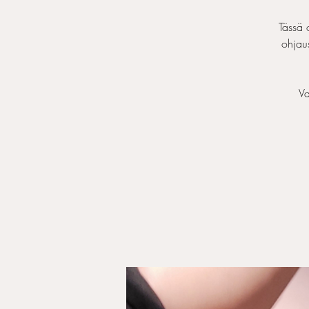
Tässä 
ohjaus
Va