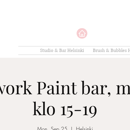
Studio & Bar Helsinki
Brush & Bubbles H
ork Paint bar, m
klo 15-19
Mon, Sep 25
  |  
Helsinki