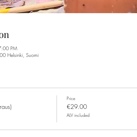
on
7:00 PM
100 Helsinki, Suomi
Price
raus)
€29.00
ALV included