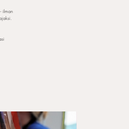
- ilman
ajaksi.
asi