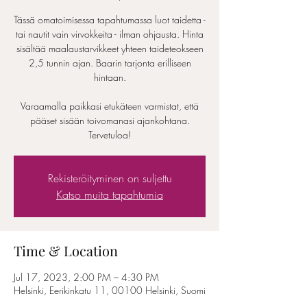
Tässä omatoimisessa tapahtumassa luot taidetta -
tai nautit vain virvokkeita - ilman ohjausta. Hinta
sisältää maalaustarvikkeet yhteen taideteokseen
2,5 tunnin ajan. Baarin tarjonta erilliseen
hintaan.
Varaamalla paikkasi etukäteen varmistat, että
pääset sisään toivomanasi ajankohtana.
Tervetuloa!
Rekisteröityminen on suljettu
Katso muita tapahtumia
Time & Location
Jul 17, 2023, 2:00 PM – 4:30 PM
Helsinki, Eerikinkatu 11, 00100 Helsinki, Suomi