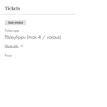
Tickets
Sale ended
Ticket type
Pääsylippu (max 4 / varaus)
More info
Price
€29.00
ALV included
Share this event