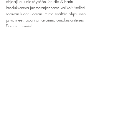
ohjaajille uusiokäyttöön. Studio & Barin 
laadukkaasta juomatarjonnasta valikoit itsellesi 
sopivan luontijuoman. Hinta sisältää ohjauksen 
ja välineet, baari on avoinna omakustanteisesti. 
Ei omia juomia!
Share this event
helsinki@paintparty.fi
©2022 by Good Vibes Finland Oy