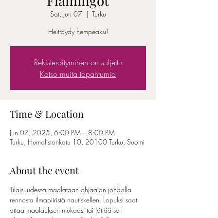
"Flamingot"
Sat, Jun 07
  |  
Turku
Heittäydy hempeäksi!
Rekisteröityminen on suljettu
Katso muita tapahtumia
Time & Location
Jun 07, 2025, 6:00 PM – 8:00 PM
Turku, Humalistonkatu 10, 20100 Turku, Suomi
About the event
Tilaisuudessa maalataan ohjaajan johdolla 
rennosta ilmapiiristä nautiskellen. Lopuksi saat 
ottaa maalauksen mukaasi tai jättää sen 