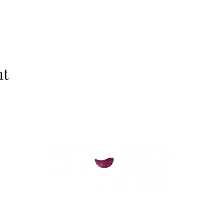
nt
helsinki@paintparty.fi
©2022 by Good Vibes Finland Oy