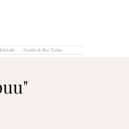
elsinki
Studio & Bar Turku
puu"