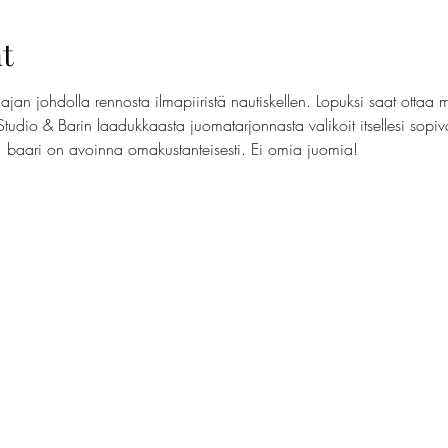
t
jan johdolla rennosta ilmapiiristä nautiskellen. Lopuksi saat ottaa 
Studio & Barin laadukkaasta juomatarjonnasta valikoit itsellesi sopi
t, baari on avoinna omakustanteisesti. Ei omia juomia!