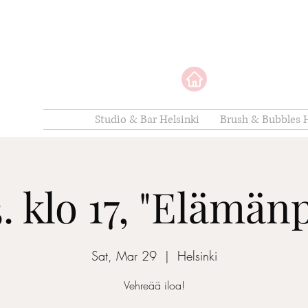
Studio & Bar Helsinki
Brush & Bubbles H
3. klo 17, "Elämän
Sat, Mar 29
  |  
Helsinki
Vehreää iloa!