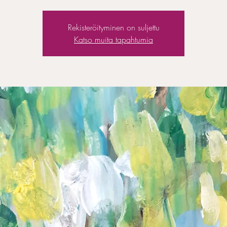
Rekisteröityminen on suljettu
Katso muita tapahtumia