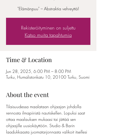
"Elämänpuu" – Abstraktia vehreyttä!
Rekisteröityminen on suljettu
Katso muita tapahtumia
Time & Location
Jun 28, 2025, 6:00 PM – 8:00 PM
Turku, Humalistonkatu 10, 20100 Turku, Suomi
About the event
Tilaisuudessa maalataan ohjaajan johdolla 
rennosta ilmapiiristä nautiskellen. Lopuksi saat 
ottaa maalauksen mukaasi tai jättää sen 
ohjaajille uusiokäyttöön. Studio & Barin 
laadukkaasta juomatarjonnasta valikoit itsellesi 