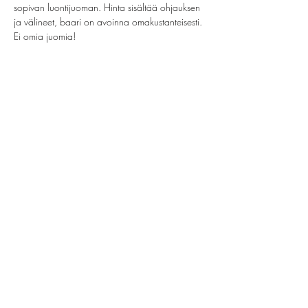
sopivan luontijuoman. Hinta sisältää ohjauksen 
ja välineet, baari on avoinna omakustanteisesti. 
Ei omia juomia!
Share this event
helsinki@paintparty.fi
©2022 by Good Vibes Finland Oy