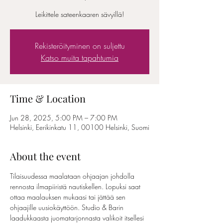
Leikittele sateenkaaren sävyillä!
Rekisteröityminen on suljettu
Katso muita tapahtumia
Time & Location
Jun 28, 2025, 5:00 PM – 7:00 PM
Helsinki, Eerikinkatu 11, 00100 Helsinki, Suomi
About the event
Tilaisuudessa maalataan ohjaajan johdolla 
rennosta ilmapiiristä nautiskellen. Lopuksi saat 
ottaa maalauksen mukaasi tai jättää sen 
ohjaajille uusiokäyttöön. Studio & Barin 
laadukkaasta juomatarjonnasta valikoit itsellesi 