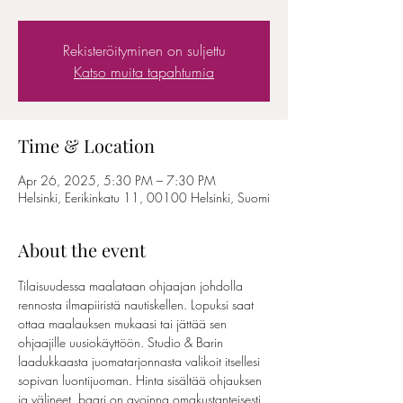
Rekisteröityminen on suljettu
Katso muita tapahtumia
Time & Location
Apr 26, 2025, 5:30 PM – 7:30 PM
Helsinki, Eerikinkatu 11, 00100 Helsinki, Suomi
About the event
Tilaisuudessa maalataan ohjaajan johdolla 
rennosta ilmapiiristä nautiskellen. Lopuksi saat 
ottaa maalauksen mukaasi tai jättää sen 
ohjaajille uusiokäyttöön. Studio & Barin 
laadukkaasta juomatarjonnasta valikoit itsellesi 
sopivan luontijuoman. Hinta sisältää ohjauksen 
ja välineet, baari on avoinna omakustanteisesti. 