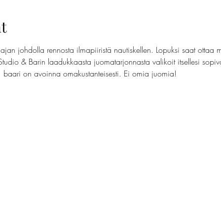
t
jan johdolla rennosta ilmapiiristä nautiskellen. Lopuksi saat ottaa 
Studio & Barin laadukkaasta juomatarjonnasta valikoit itsellesi sopi
t, baari on avoinna omakustanteisesti. Ei omia juomia!