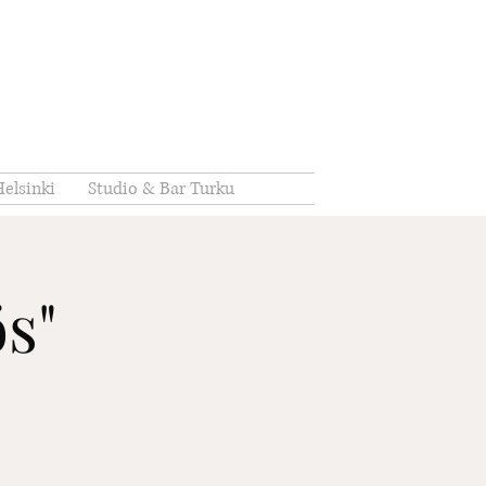
elsinki
Studio & Bar Turku
ös"