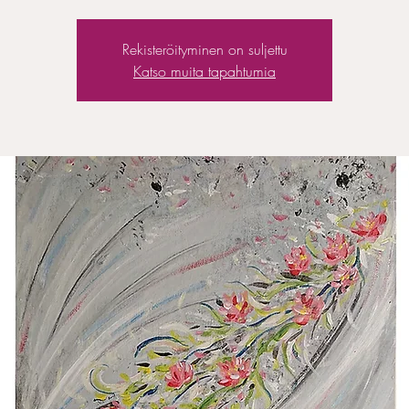
Rekisteröityminen on suljettu
Katso muita tapahtumia