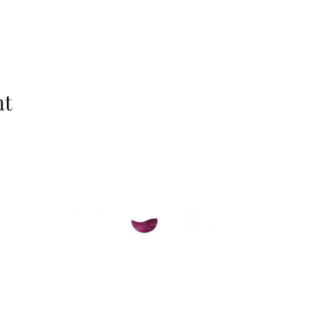
nt
helsinki@paintparty.fi
©2022 by Good Vibes Finland Oy