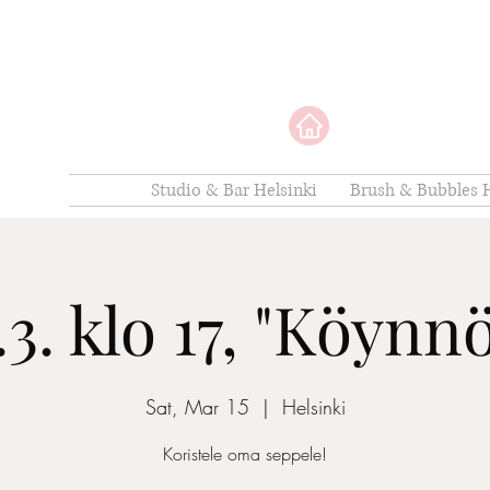
Studio & Bar Helsinki
Brush & Bubbles H
.3. klo 17, "Köynn
Sat, Mar 15
  |  
Helsinki
Koristele oma seppele!