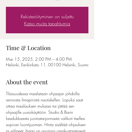
Rekisteröityminen on suljettu
Katso muita tapahtumia
Time & Location
Mar 15, 2025, 2:00 PM – 4:00 PM
Helsinki, Eerikinkatu 11, 00100 Helsinki, Suomi
About the event
Tilaisuudessa maalataan ohjaajan johdolla 
rennosta ilmapiiristä nautiskellen. Lopuksi saat 
ottaa maalauksen mukaasi tai jättää sen 
ohjaajille uusiokäyttöön. Studio & Barin 
laadukkaasta juomatarjonnasta valikoit itsellesi 
sopivan luontijuoman. Hinta sisältää ohjauksen 
ja välineet, baari on avoinna omakustanteisesti. 