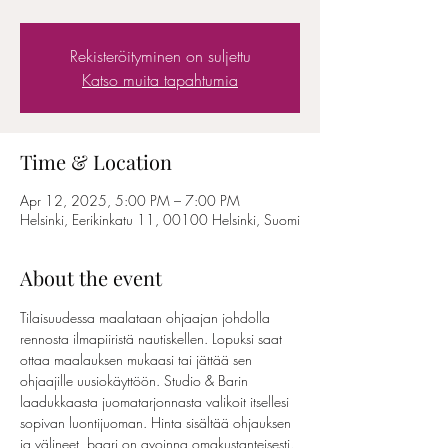
Rekisteröityminen on suljettu
Katso muita tapahtumia
Time & Location
Apr 12, 2025, 5:00 PM – 7:00 PM
Helsinki, Eerikinkatu 11, 00100 Helsinki, Suomi
About the event
Tilaisuudessa maalataan ohjaajan johdolla 
rennosta ilmapiiristä nautiskellen. Lopuksi saat 
ottaa maalauksen mukaasi tai jättää sen 
ohjaajille uusiokäyttöön. Studio & Barin 
laadukkaasta juomatarjonnasta valikoit itsellesi 
sopivan luontijuoman. Hinta sisältää ohjauksen 
ja välineet, baari on avoinna omakustanteisesti. 