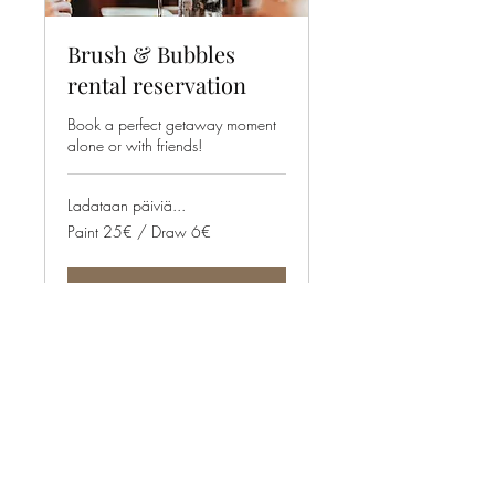
Brush & Bubbles
rental reservation
Book a perfect getaway moment
alone or with friends!
Ladataan päiviä...
Paint
Paint 25€ / Draw 6€
25€
/
Draw
6€
Varaa nyt